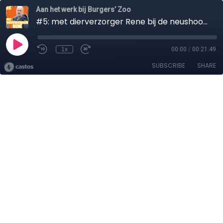
Aan het werk bij Burgers’ Zoo
#5: met dierverzorger Rene bij de neushoorns
1x
00:00
/
00:21:49
SUBSCRIBE
SHARE